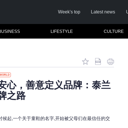
Week's top
Latest news
BUSINESS
LIFESTYLE
CULTURE
WORLD
Remember m
安心，善意定义品牌：泰兰
牌之路
Click her
F
时候起,一个关于童鞋的名字,开始被父母们在最信任的交
Not