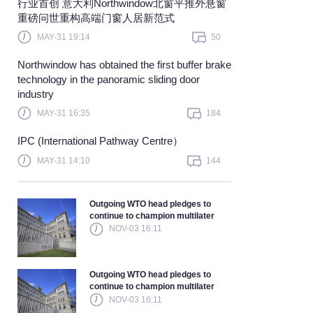
​行业首创 意大利Northwindow北窗平推外悬窗
重磅问世重构高端门窗人居新范式
Learn more
MAY-31 19:14
50
Northwindow has obtained the first buffer brake
technology in the panoramic sliding door
industry
MAY-31 16:35
184
IPC (International Pathway Centre）
MAY-31 14:10
144
Outgoing WTO head pledges to
continue to champion multilater
NOV-03 16:11
Outgoing WTO head pledges to
continue to champion multilater
NOV-03 16:11