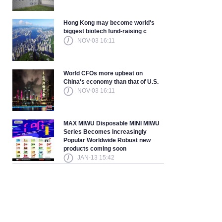
Hong Kong may become world's
biggest biotech fund-raising c
NOV-03 16:11
World CFOs more upbeat on
China's economy than that of U.S.
NOV-03 16:11
MAX MIWU Disposable MINI MIWU
Series Becomes Increasingly
Popular Worldwide Robust new
products coming soon
JAN-13 15:42