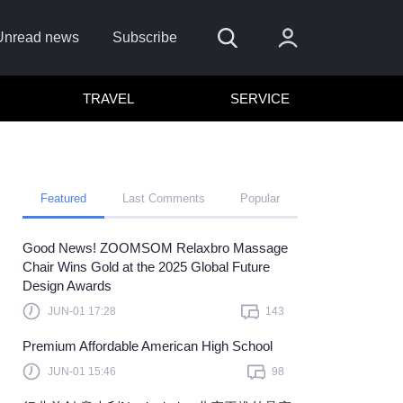
Unread news
Subscribe
TRAVEL
SERVICE
Featured
Last Comments
Popular
Good News! ZOOMSOM Relaxbro Massage
e
Chair Wins Gold at the 2025 Global Future
Design Awards
Sign In
JUN-01 17:28
143
e to sign in with
or
Premium Affordable American High School
orget Password?
JUN-01 15:46
98
 a member?
Sign up