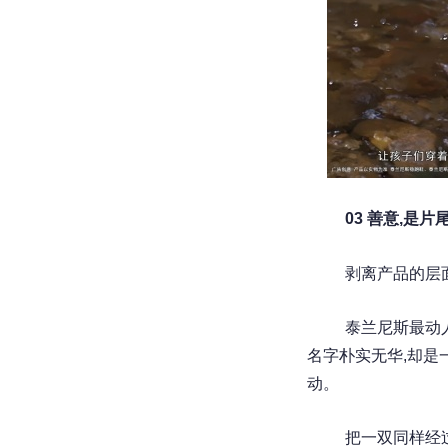
03 善意,是片
剥离产品的层
泰兰尼斯最动人
名字朴实无华,却是
动。
把一双同样经